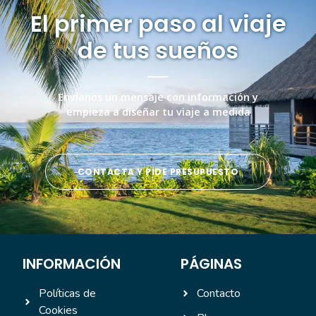
El primer paso al viaje
de tus sueños
Envíanos un mensaje con información y
empieza a diseñar tu viaje a medida
CONTACTA Y PIDE PRESUPUESTO
INFORMACIÓN
PÁGINAS
Políticas de
Contacto
Cookies