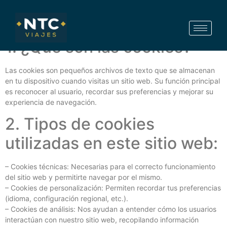
Politica de Cookies
1. ¿Qué son las cookies?
Las cookies son pequeños archivos de texto que se almacenan
en tu dispositivo cuando visitas un sitio web. Su función principal
es reconocer al usuario, recordar sus preferencias y mejorar su
experiencia de navegación.
2. Tipos de cookies
utilizadas en este sitio web:
– Cookies técnicas: Necesarias para el correcto funcionamiento
del sitio web y permitirte navegar por el mismo.
– Cookies de personalización: Permiten recordar tus preferencias
(idioma, configuración regional, etc.).
– Cookies de análisis: Nos ayudan a entender cómo los usuarios
interactúan con nuestro sitio web, recopilando información