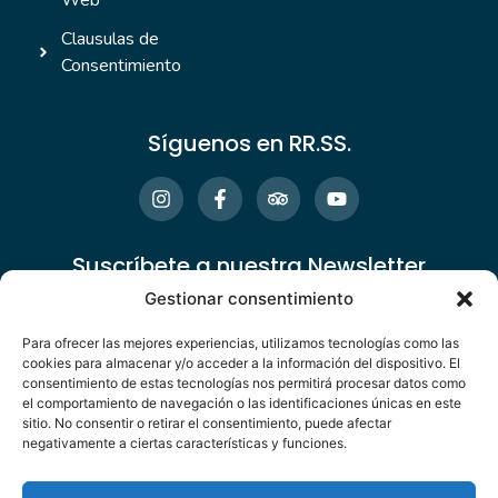
Web
Clausulas de
Consentimiento
Síguenos en RR.SS.
Suscríbete a nuestra Newsletter
Gestionar consentimiento
Para ofrecer las mejores experiencias, utilizamos tecnologías como las
cookies para almacenar y/o acceder a la información del dispositivo. El
consentimiento de estas tecnologías nos permitirá procesar datos como
el comportamiento de navegación o las identificaciones únicas en este
sitio. No consentir o retirar el consentimiento, puede afectar
Alternative:
negativamente a ciertas características y funciones.