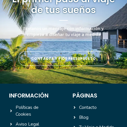
de tus sueños
Envíanos un mensaje con información y
empieza a diseñar tu viaje a medida
CONTACTA Y PIDE PRESUPUESTO
INFORMACIÓN
PÁGINAS
Políticas de
Contacto
Cookies
Blog
Aviso Legal