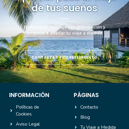
de tus sueños
Envíanos un mensaje con información y
empieza a diseñar tu viaje a medida
CONTACTA Y PIDE PRESUPUESTO
INFORMACIÓN
PÁGINAS
Políticas de
Contacto
Cookies
Blog
Aviso Legal
Tu Viaje a Medida