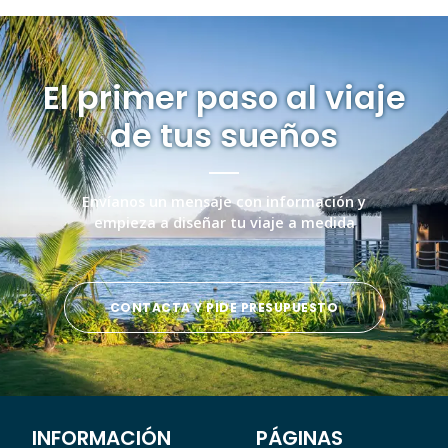
El primer paso al viaje
de tus sueños
Envíanos un mensaje con información y
empieza a diseñar tu viaje a medida
CONTACTA Y PIDE PRESUPUESTO
INFORMACIÓN
PÁGINAS